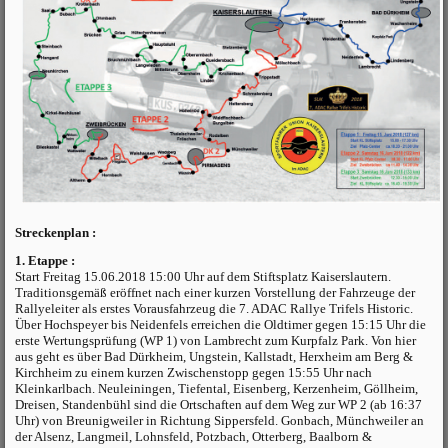
Streckenplan :
1. Etappe :
Start Freitag 15.06.2018 15:00 Uhr auf dem Stiftsplatz Kaiserslautern.
Traditionsgemäß eröffnet nach einer kurzen Vorstellung der Fahrzeuge der
Rallyeleiter als erstes Vorausfahrzeug die 7. ADAC Rallye Trifels Historic.
Über Hochspeyer bis Neidenfels erreichen die Oldtimer gegen 15:15 Uhr die
erste Wertungsprüfung (WP 1) von Lambrecht zum Kurpfalz Park. Von hier
aus geht es über Bad Dürkheim, Ungstein, Kallstadt, Herxheim am Berg &
Kirchheim zu einem kurzen Zwischenstopp gegen 15:55 Uhr nach
Kleinkarlbach. Neuleiningen, Tiefental, Eisenberg, Kerzenheim, Göllheim,
Dreisen, Standenbühl sind die Ortschaften auf dem Weg zur WP 2 (ab 16:37
Uhr) von Breunigweiler in Richtung Sippersfeld. Gonbach, Münchweiler an
der Alsenz, Langmeil, Lohnsfeld, Potzbach, Otterberg, Baalborn &