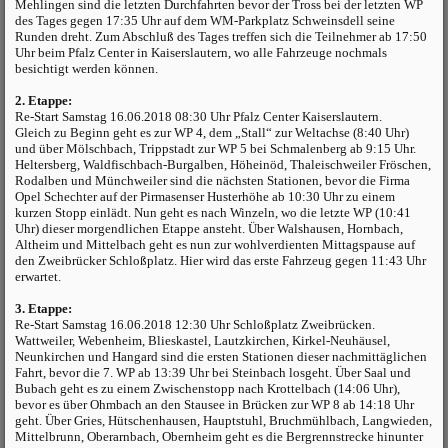
Mehlingen sind die letzten Durchfahrten bevor der Tross bei der letzten WP
des Tages gegen 17:35 Uhr auf dem WM-Parkplatz Schweinsdell seine
Runden dreht. Zum Abschluß des Tages treffen sich die Teilnehmer ab 17:50
Uhr beim Pfalz Center in Kaiserslautern, wo alle Fahrzeuge nochmals
besichtigt werden können.
2. Etappe:
Re-Start Samstag 16.06.2018 08:30 Uhr Pfalz Center Kaiserslautern.
Gleich zu Beginn geht es zur WP 4, dem „Stall“ zur Weltachse (8:40 Uhr)
und über Mölschbach, Trippstadt zur WP 5 bei Schmalenberg ab 9:15 Uhr.
Heltersberg, Waldfischbach-Burgalben, Höheinöd, Thaleischweiler Fröschen,
Rodalben und Münchweiler sind die nächsten Stationen, bevor die Firma
Opel Schechter auf der Pirmasenser Husterhöhe ab 10:30 Uhr zu einem
kurzen Stopp einlädt. Nun geht es nach Winzeln, wo die letzte WP (10:41
Uhr) dieser morgendlichen Etappe ansteht. Über Walshausen, Hornbach,
Altheim und Mittelbach geht es nun zur wohlverdienten Mittagspause auf
den Zweibrücker Schloßplatz. Hier wird das erste Fahrzeug gegen 11:43 Uhr
erwartet.
3. Etappe:
Re-Start Samstag 16.06.2018 12:30 Uhr Schloßplatz Zweibrücken.
Wattweiler, Webenheim, Blieskastel, Lautzkirchen, Kirkel-Neuhäusel,
Neunkirchen und Hangard sind die ersten Stationen dieser nachmittäglichen
Fahrt, bevor die 7. WP ab 13:39 Uhr bei Steinbach losgeht. Über Saal und
Bubach geht es zu einem Zwischenstopp nach Krottelbach (14:06 Uhr),
bevor es über Ohmbach an den Stausee in Brücken zur WP 8 ab 14:18 Uhr
geht. Über Gries, Hütschenhausen, Hauptstuhl, Bruchmühlbach, Langwieden,
Mittelbrunn, Oberarnbach, Obernheim geht es die Bergrennstrecke hinunter